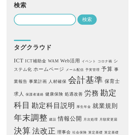
検索
タグクラウド
ICT
Web活用
ICT補助金
WAM
シ
イベント
コロナ禍
予算
ホームページ
ステム化
事
メール配信
予実管理
会計基準
保育士
業報告
事業計画
人材確保
勘定
労務
求人
健康保険
処遇改善
保護者連絡
科目
勘定科目説明
就業規則
厚生年金
年末調整
情報公開
建設
月次処理
月額変更届
決算
法改正
理事会
社会保険
算定基礎
算定基礎