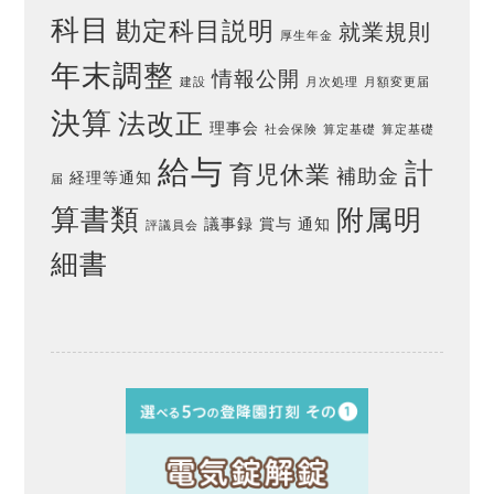
科目
勘定科目説明
就業規則
厚生年金
年末調整
情報公開
建設
月次処理
月額変更届
決算
法改正
理事会
社会保険
算定基礎
算定基礎
給与
計
育児休業
補助金
経理等通知
届
算書類
附属明
議事録
賞与
通知
評議員会
細書