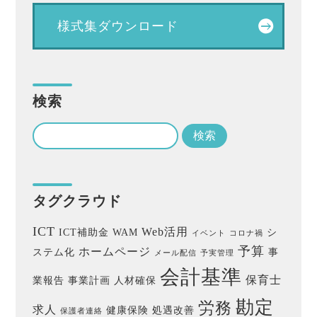
様式集ダウンロード
検索
タグクラウド
ICT
Web活用
ICT補助金
WAM
シ
イベント
コロナ禍
予算
ホームページ
ステム化
事
メール配信
予実管理
会計基準
保育士
業報告
事業計画
人材確保
勘定
労務
求人
健康保険
処遇改善
保護者連絡