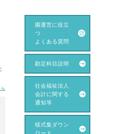
園運営に役立
つ
よくある質問
勘定科目説明
に
社会福祉法人
ちら
会計に関する
通知等
様式集ダウン
ロード