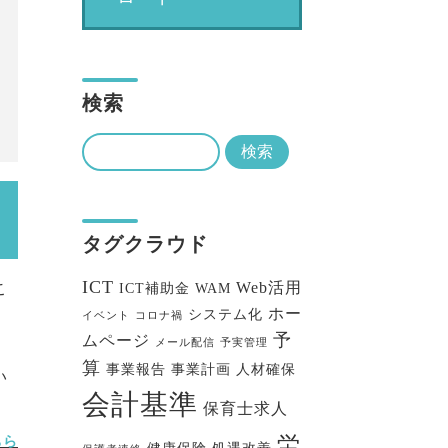
検索
タグクラウド
ICT
Web活用
こ
ICT補助金
WAM
ホー
システム化
イベント
コロナ禍
予
ムページ
メール配信
予実管理
、
算
事業報告
事業計画
人材確保
い
会計基準
保育士求人
労
ちら