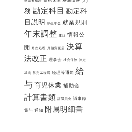
健康保険
処遇改善
保護者連絡
勘定科目
務
勘定科
目説明
就業規則
厚生年金
年末調整
情報公
建設
決算
開
月次処理
月額変更届
法改正
理事会
社会保険
算定
給
経理等通知
基礎
算定基礎届
与
育児休業
補助金
計算書類
議事録
評議員会
附属明細書
賞与
通知