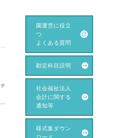
園運営に役立
つ
よくある質問
勘定科目説明
のテ
社会福祉法人
会計に関する
通知等
様式集ダウン
ロード