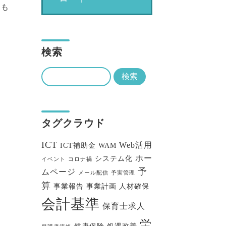
トも
検索
タグクラウド
ICT
Web活用
ICT補助金
WAM
ホー
システム化
イベント
コロナ禍
予
ムページ
メール配信
予実管理
算
事業報告
事業計画
人材確保
会計基準
保育士求人
労