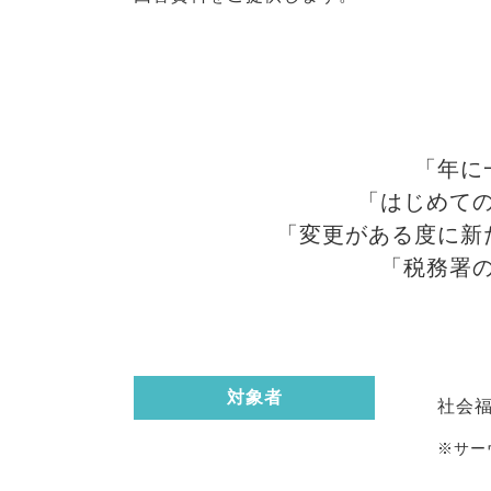
「年に
「はじめて
「変更がある度に新
「税務署
対象者
社会
※サー