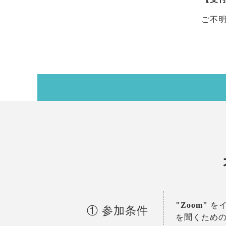
ご不
"Zoom"
をイ
① 参加条件
を聞くため