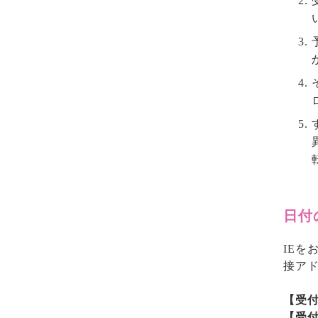
日付
IEを
接ア
【受付
【受付