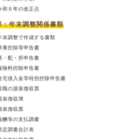
令和６年の改正点
部：
年末調整関係書類
年末調整で作成する書類
扶養控除等申告書
基・配・所申告書
保険料控除申告書
住宅借入金等特別控除申告書
前職の源泉徴収票
源泉徴収簿
源泉徴収票
報酬等の支払調書
法定調書合計表