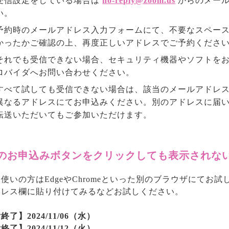
受信設定をしている場合は
no-reply@zoom.us
からのメール
い。
予約時のメールアドレス入力フォームにて、不要なスペー
かったかご確認の上、再度正しいアドレスでご予約くださ
それでも受信できない場合、セキュリティ機器やソフトを
ロバイダへお問い合わせください。
すべて試しても受信できない場合は、該当のメールアドレ
異なるアドレスにてお申込みください。別のアドレスに届
転送いただいてもご参加いただけます。
のお申込みボタンをクリックしても表示されな
お使いの方はEdgeやChromeといった別のブラウザにてお
ドレス欄に貼り付けてみるなどお試しください。
終了】2024/11/06（水）
終了】2024/11/12（火）