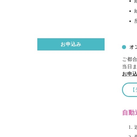
お申込み
オ
ご都
当日
お申
【
自動