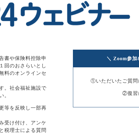
告書や保険料控除申
＼ Zoom参
１回のおさらいとし
無料のオンラインセ
①いただいたご質問
す。社会福祉施設で
②復習
い。
更等を反映し一部再
み受け付け、アンケ
と税理士による質問