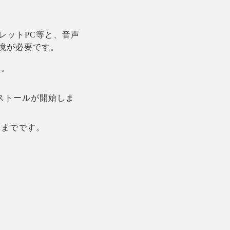
レットPC等と、音声
境が必要です。
す。
とインストールが開始しま
こまでです。