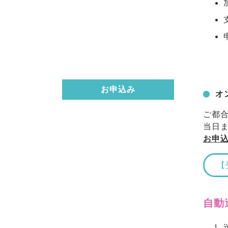
お申込み
オ
ご都
当日
お申
【
自動