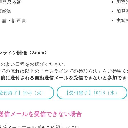
加算見込額
加算
支給案
加算
申請・計画書
実績
ンライン開催〈Zoom〉
合のよい日程をお選びください。
までの流れは以下の「オンラインでの参加方法」をご参照く
込後に送付される自動送信メールを受信できないと参加でき
受付終了】10/8（火）
【受付終了】10/16（水）
送信メールを受信できない場合
迷惑メールフォルダをご確認ください。