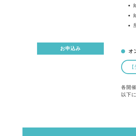
お申込み
オ
【
各開
以下