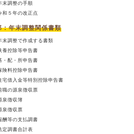
年末調整の手順
令和５年の改正点
部：
年末調整関係書類
年末調整で作成する書類
扶養控除等申告書
基・配・所申告書
保険料控除申告書
住宅借入金等特別控除申告書
前職の源泉徴収票
源泉徴収簿
源泉徴収票
報酬等の支払調書
法定調書合計表