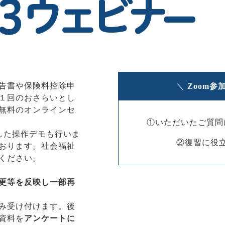
告書や保険料控除申
＼
Zoom
１回のおさらいとし
無料のオンラインセ
①いただいたご質問
用した操作デモも行いま
②復習に役
おります。社会福祉
加ください。
更等を反映し一部再
み受け付けます。後
資料を
アンケートに