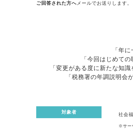
ご回答された方へ
メールでお送りします。
「年に
「今回はじめての
「変更がある度に新たな知識
「税務署の年調説明会
対象者
社会
※サー