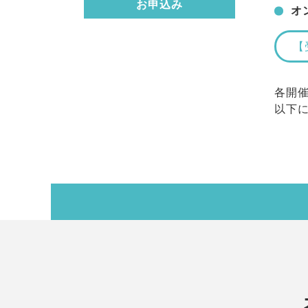
お申込み
オ
【
各開
以下