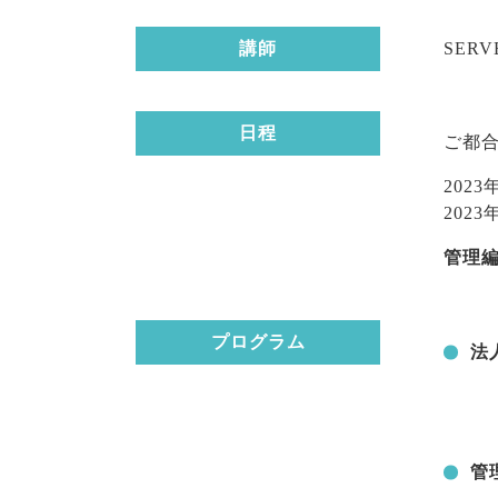
講師
SER
日程
ご都
2023
2023
管理編
プログラム
法
管