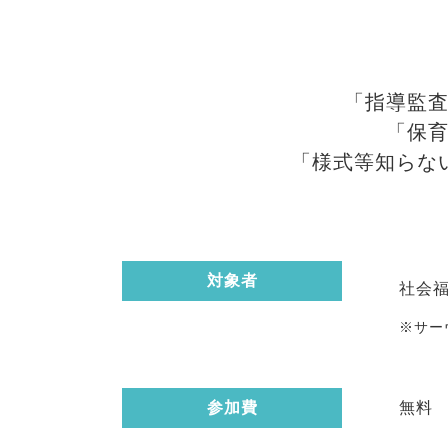
「指導監
「保
「様式等知らな
対象者
社会
※サー
参加費
無料