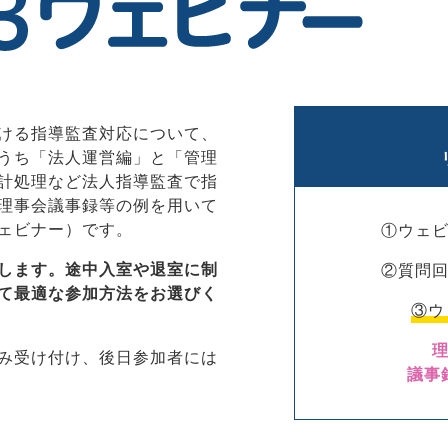
ける指導監査対応について、
うち「法人運営編」と「管理
計処理など法人指導監査で指
理事会議事録等の例を用いて
ウェビナー）です。
①ウェ
します。途中入室や退室に制
②質問
て最適な参加方法をお選びく
③ウ
み受け付け、後日参加者には
議事