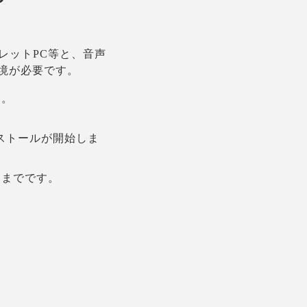
レットPC等と、音声
境が必要です。
す。
とインストールが開始しま
こまでです。