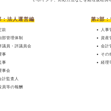
部：法人運営編
第2部
定款
人事
内部管理体制
資産
評議員・評議員会
会計
理事
その
監事
経理
理事会
会計監査人
役員等の報酬